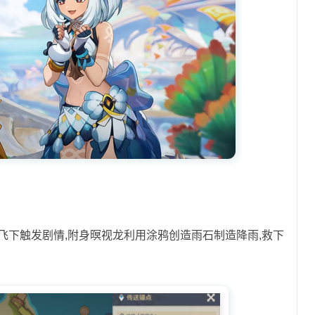
飞下触发剧情,附身暝视龙利用涂鸦创造雨石制造降雨,救下