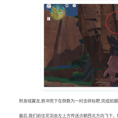
附身绒翼龙,俯冲而下在倒数为一时击碎标靶,完成拍摄
最后,我们前往花羽会左上方传送点朝西北方向飞下，