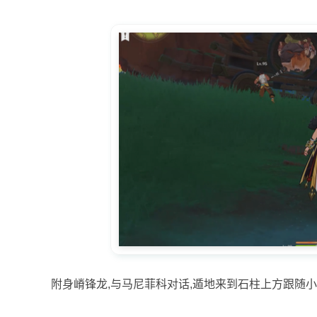
附身嵴锋龙,与马尼菲科对话,遁地来到石柱上方跟随