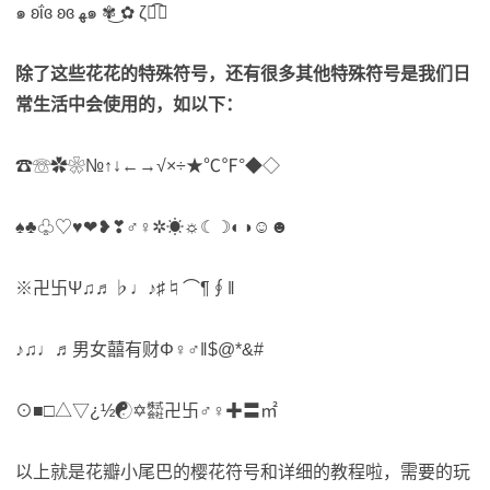
๑ ʚΐɞ ʚɞ ﻬ๑ ✾͜ ✿ ζั͡✿
除了这些花花的特殊符号，还有很多其他特殊符号是我们日
常生活中会使用的，如以下：
☎☏✿❀№↑↓←→√×÷★℃℉°◆◇
♠♣♧♡♥❤❥❣♂♀✲☀☼☾☽◐◑☺☻
※卍卐Ψ♫♬♭♩♪♯♮⌒¶∮‖
♪♫♩♬男女囍有财Φ♀♂‖$@*&#
⊙■□△▽¿½☯✡㍿卍卐♂♀✚〓㎡
以上就是花瓣小尾巴的樱花符号和详细的教程啦，需要的玩